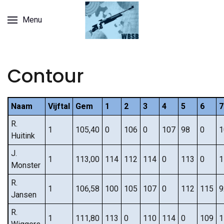
Menu
Contour
Naam
Vijftal
Gem
1
2
3
4
5
6
7
R.
1
105,40
0
106
0
107
98
0
1
Huitink
J.
1
113,00
114
112
114
0
113
0
1
Monster
R.
1
106,58
100
105
107
0
112
115
9
Jansen
R.
1
111,80
113
0
110
114
0
109
1