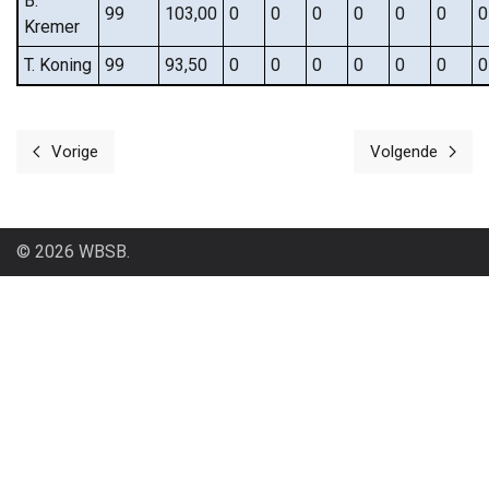
B.
99
103,00
0
0
0
0
0
0
0
Kremer
T. Koning
99
93,50
0
0
0
0
0
0
0
Vorige
Volgende
Vorig artikel: Cafe Rooks
Volgende a
© 2026 WBSB.