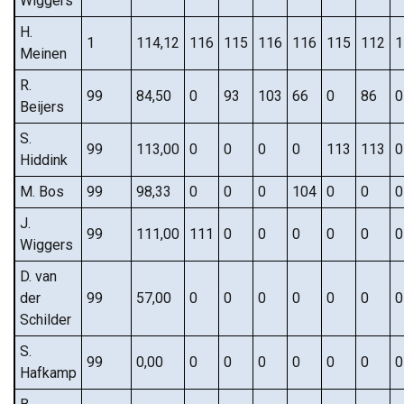
Wiggers
H.
1
114,12
116
115
116
116
115
112
1
Meinen
R.
99
84,50
0
93
103
66
0
86
0
Beijers
S.
99
113,00
0
0
0
0
113
113
0
Hiddink
M. Bos
99
98,33
0
0
0
104
0
0
0
J.
99
111,00
111
0
0
0
0
0
0
Wiggers
D. van
der
99
57,00
0
0
0
0
0
0
0
Schilder
S.
99
0,00
0
0
0
0
0
0
0
Hafkamp