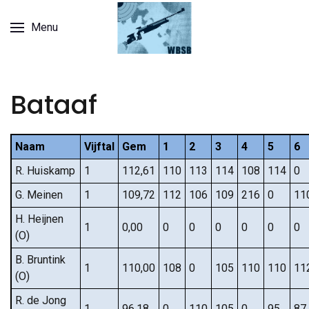
Menu
Bataaf
Naam
Vijftal
Gem
1
2
3
4
5
6
R. Huiskamp
1
112,61
110
113
114
108
114
0
G. Meinen
1
109,72
112
106
109
216
0
11
H. Heijnen
1
0,00
0
0
0
0
0
0
(O)
B. Bruntink
1
110,00
108
0
105
110
110
11
(O)
R. de Jong
1
96,18
0
110
105
0
95
87