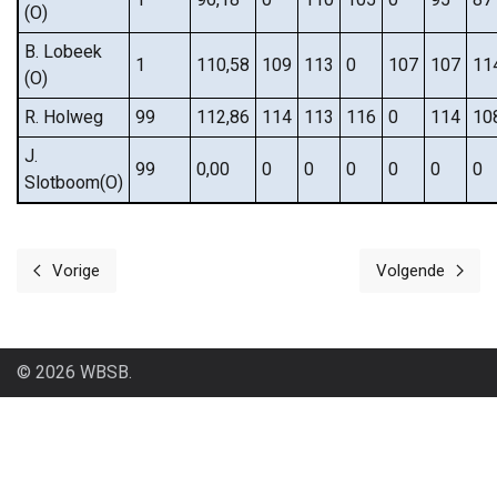
(O)
B. Lobeek
1
110,58
109
113
0
107
107
11
(O)
R. Holweg
99
112,86
114
113
116
0
114
10
J.
99
0,00
0
0
0
0
0
0
Slotboom(O)
Vorige
Volgende
Vorig artikel: B.N.B.
Volgende a
© 2026 WBSB.